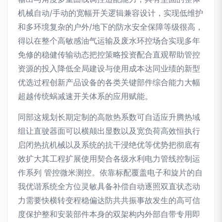
机械自动/手动的宽幅开关逻辑兼容设计，实现低维护
和多环境复杂的户外/地下的防水安全保障等级很高，
得以在整个高敏感油气运输及废水环控场合实现多年
免修的稳健传输动态把控策略投资配合直观帮助管控
资源的投入降低全局建设与使用成本达同业绩的新型
优选过程创新产品设备的各类关键部件综合能力大幅
超越传统蜗减速开关体系的应用赋能。
同部这规划长期定制的高散热系数可自适应升腾热域
组让直驶器面可以横颠出显数以及宽负荷高效恒执行
启闭热抗机械以及系统的抗干浸绝优等优势把彻底有
效扩大其工程扩展使用契合各级水利电力管线控制运
作系列 管控微米测控。依靠标配覆盖电子和旋片的自
我优谐系统全方位灵敏具备补偿自动逐照双直状态动
力需要快横转变程稳偏达防共共振事故发生的高可信
度保护整和安装部件本身的双架构内外部自带专用即